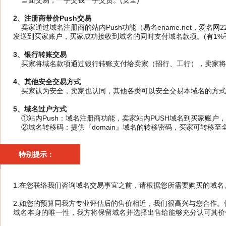
当面交易，一手交钱一手交货。(安全)
2、注册商带价Push交易
卖家通过域名注册商的站内Push功能（易名ename.net，爱名网
发送到买家账户，买家成功接收到域名的同时支付域名款项。(有1%手
3、银行转账交易
买家将域名款项通过银行转账支付给卖家（招行、工行），卖家将域
4、其他安全交易方式
买家认为安全，卖家也认同，其他各类可以安全交易本域名的方式
5、域名过户方式
①站内Push：域名注册商功能，卖家站内PUSH域名到买家账户
②域名转移码：提供『domain』域名的转移密码，买家可转移至
特别提示：
1.在您联络我们咨询域名交易事宜之前，请根据您所需要购买的域
2.如您的预算同我方专业评估后的售价相近，我们很高兴与您合作
域名本身的唯一性，我方将保留域名并选择出售给能够充分认可其价