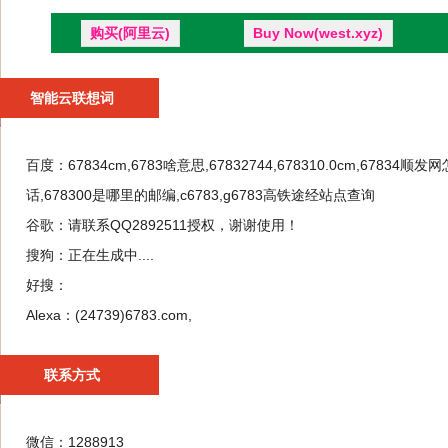
购买(阿里云)
Buy Now(west.xyz)
智能云联想词
百度：
67834cm,6783啥意思,67832744,678310.0cm,67834
话,678300是哪里的邮编,c6783,g6783高铁途经站点查询
谷歌：
请联系QQ2892511授权，谢谢使用！
搜狗：
正在生成中....
好搜：
Alexa：
(24739)6783.com,
联系方式
微信：1288913